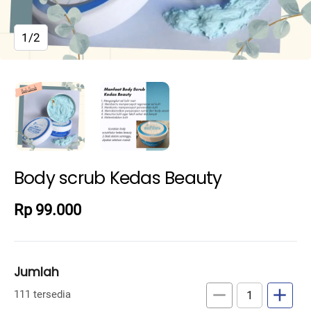
1/2
Body scrub Kedas Beauty
Rp 99.000
Jumlah
remove
add
111 tersedia