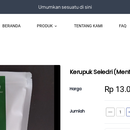
Umumkan sesuatu di sini
BERANDA
PRODUK
TENTANG KAMI
FAQ
keyboard_arrow_down
Kerupuk Seledri (Men
Rp 13.
Harga
Jumlah
remove
a