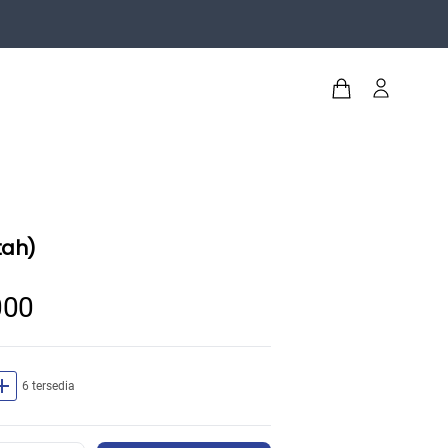
tah)
000
dd
6 tersedia