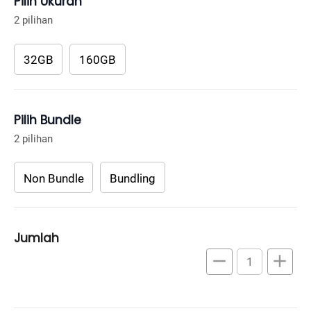
Pilih Ukuran
2 pilihan
32GB
160GB
Pilih Bundle
2 pilihan
Non Bundle
Bundling
Jumlah
remove
add