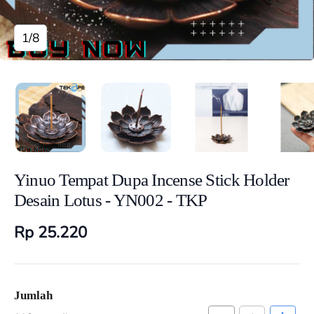
1/8
Yinuo Tempat Dupa Incense Stick Holder
Desain Lotus - YN002 - TKP
Rp 25.220
Jumlah