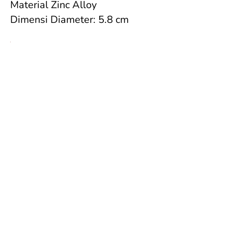
Material Zinc Alloy 

Dimensi Diameter: 5.8 cm
