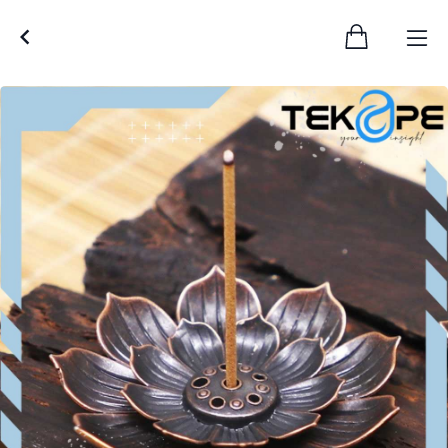
keyboard_arrow_left