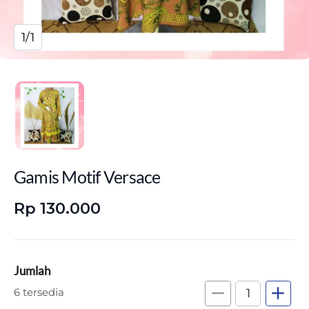
1/1
Gamis Motif Versace
Rp 130.000
Jumlah
remove
add
6 tersedia