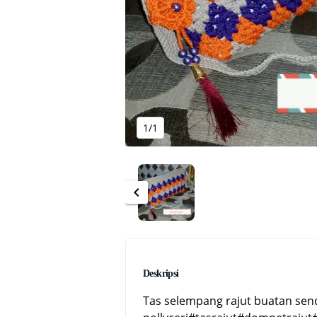
1/1
chevron_left
Deskripsi
Tas selempang rajut buatan send