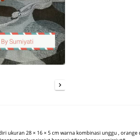
chevron_right
iri ukuran 28 × 16 × 5 cm warna kombinasi unggu , orange d