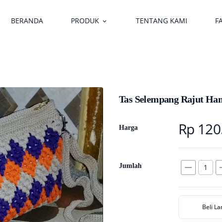
BERANDA
PRODUK
TENTANG KAMI
F
keyboard_arrow_down
Tas Selempang Rajut H
Rp 120
Harga
remove
a
Jumlah
Beli L