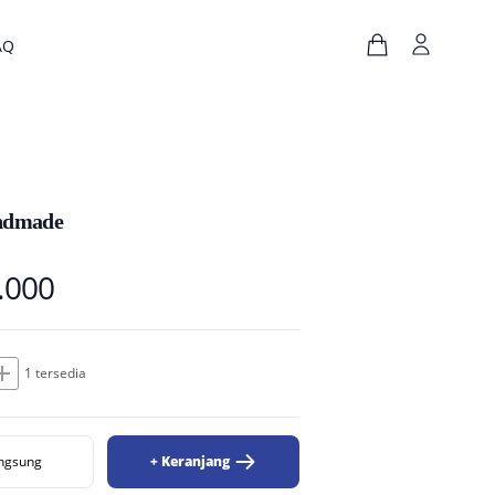
AQ
andmade
.000
dd
1 tersedia
angsung
+ Keranjang