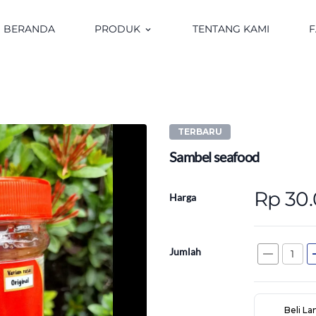
BERANDA
PRODUK
TENTANG KAMI
keyboard_arrow_down
TERBARU
Sambel seafood
Rp 30
Harga
Jumlah
remove
a
Beli L