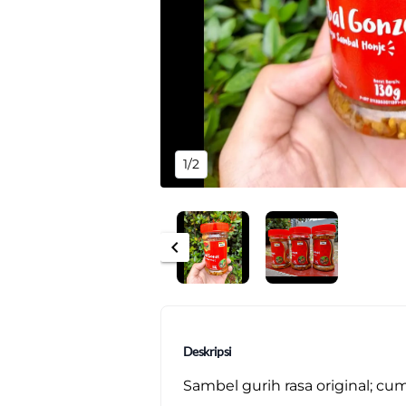
1/2
chevron_left
Deskripsi
Sambel gurih rasa original; cu