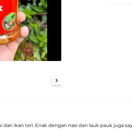
chevron_right
mi dan ikan teri. Enak dengan nasi dan lauk pauk juga sa