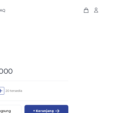
FAQ
.000
dd
20 tersedia
angsung
+ Keranjang