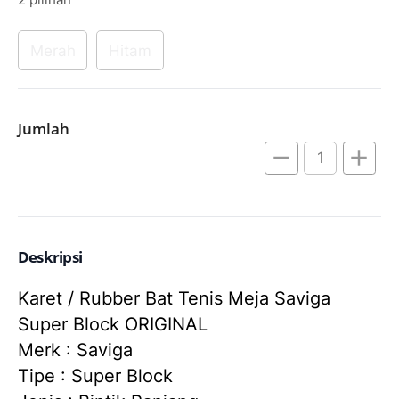
Merah
Hitam
Jumlah
remove
add
Deskripsi
Karet / Rubber Bat Tenis Meja Saviga 
Super Block ORIGINAL
Merk : Saviga
Tipe : Super Block