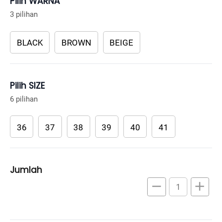
Pilih WARNA
3 pilihan
BLACK
BROWN
BEIGE
Pilih SIZE
6 pilihan
36
37
38
39
40
41
Jumlah
remove
add