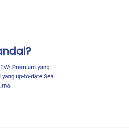
andal?
s EVA Premium yang
 yang up-to-date Sea
rna.