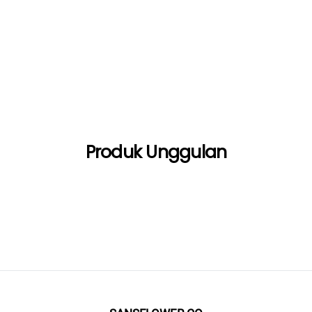
lens
lens
lens
Produk Unggulan