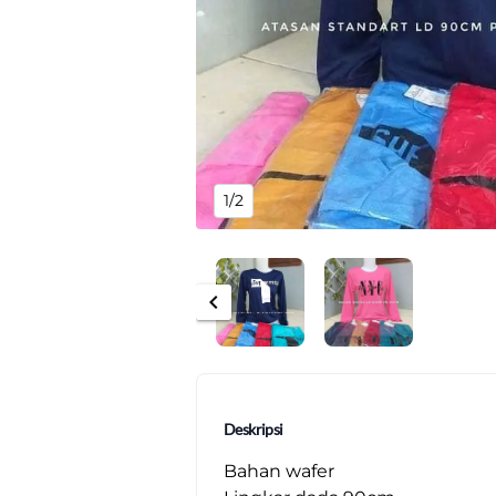
1/2
chevron_left
Deskripsi
Bahan wafer