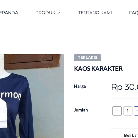
ERANDA
PRODUK
TENTANG KAMI
FA
keyboard_arrow_down
TERLARIS
KAOS KARAKTER
Rp 30
Harga
Jumlah
remove
a
Beli L