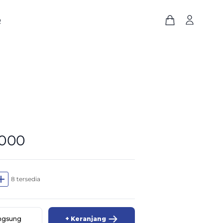
Q
.000
dd
8 tersedia
angsung
+ Keranjang