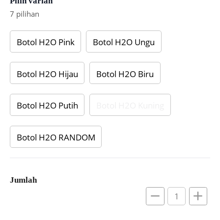
Pilih varian
7 pilihan
Botol H2O Pink
Botol H2O Ungu
Botol H2O Hijau
Botol H2O Biru
Botol H2O Putih
Botol H2O Kuning
Botol H2O RANDOM
Jumlah
remove
add