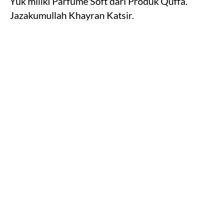
Yuk miliki Parfume Soft dari Produk Quffa.
Jazakumullah Khayran Katsir.