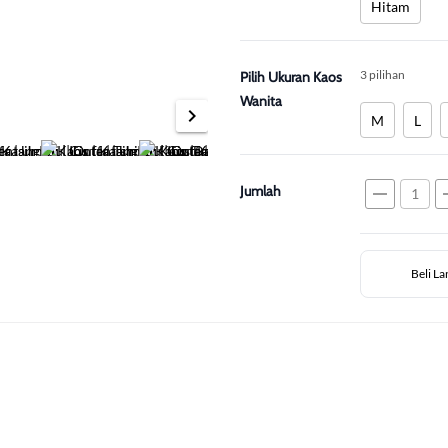
Hitam
3 pilihan
Pilih Ukuran Kaos
Wanita
chevron_right
M
L
Jumlah
remove
a
Beli L