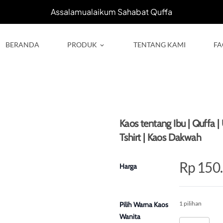
Assalamualaikum Sahabat Quffa
BERANDA
PRODUK
TENTANG KAMI
FA
keyboard_arrow_down
Kaos tentang Ibu | Quffa | 
Tshirt | Kaos Dakwah
Rp 150
Harga
1 pilihan
Pilih Warna Kaos
Wanita