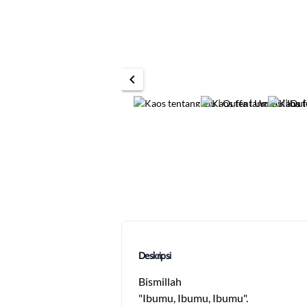
chevron_left
Deskripsi
Bismillah
"Ibumu, Ibumu, Ibumu".