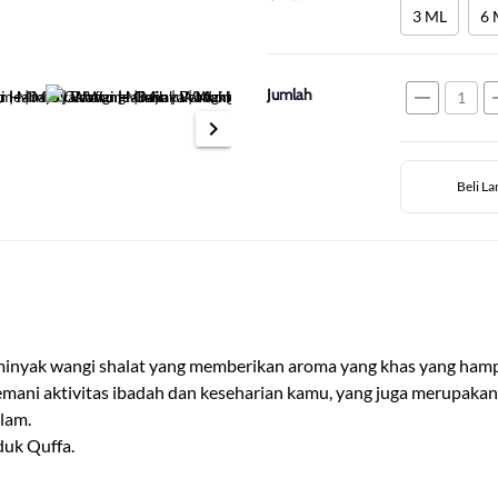
3 ML
6 
Jumlah
remove
a
chevron_right
Beli L
nyak wangi shalat yang memberikan aroma yang khas yang hampir
ani aktivitas ibadah dan keseharian kamu, yang juga merupakan 
lam.
duk Quffa.