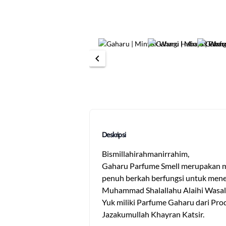
chevron_left
Deskripsi
Bismillahirahmanirrahim,
Gaharu Parfume Smell merupakan mi
penuh berkah berfungsi untuk menem
Muhammad Shalallahu Alaihi Wasal
Yuk miliki Parfume Gaharu dari Pro
Jazakumullah Khayran Katsir.