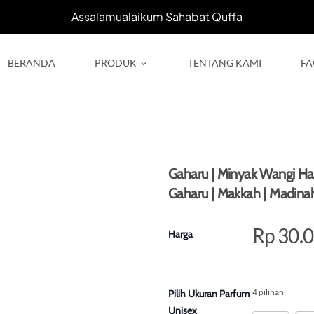
Assalamualaikum Sahabat Quffa
BERANDA
PRODUK
TENTANG KAMI
FA
keyboard_arrow_down
Gaharu | Minyak Wangi Ha
Gaharu | Makkah | Madina
Rp 30.
Harga
4 pilihan
Pilih Ukuran Parfum
Unisex