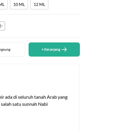
ML
10 ML
12 ML
dd
angsung
+ Keranjang
 ada di seluruh tanah Arab yang 
salah satu sunnah Nabi 