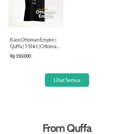
Kaos Ottoman Empire |
Quffa | T-Shirt | Ottoman
Empire | Turki Utsmani |
Rp 150.000
Ottoman | Kaos Dakwah
Lihat Semua
From Quffa