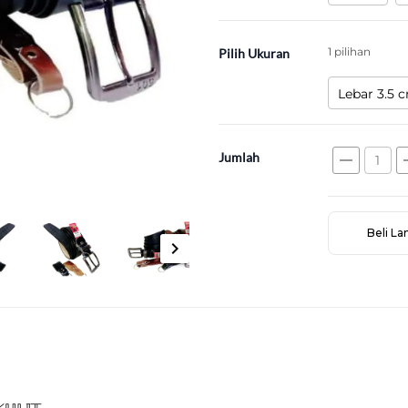
1 pilihan
Pilih Ukuran
Lebar 3.5 
Jumlah
remove
a
Beli L
chevron_right