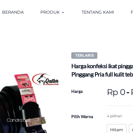
BERANDA
PRODUK
TENTANG KAMI
keyboard_arrow_down
TERLARIS
Harga konfeksi ikat pinggang
Pinggang Pria full kulit teb
Rp 0
-
Harga
4 pilihan
Pilih Warna
Hitam