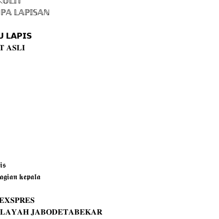
𝕃𝕀𝕋

ℕℙ𝔸 𝕃𝔸ℙ𝕀𝕊𝔸ℕ

 𝗟𝗔𝗣𝗜𝗦

 𝐀𝐒𝐋𝐈

𝖘

𝖌𝖎𝖆𝖓 𝖐𝖊𝖕𝖆𝖑𝖆

𝐗𝐒𝐏𝐑𝐄𝐒

𝐈𝐋𝐀𝐘𝐀𝐇 𝐉𝐀𝐁𝐎𝐃𝐄𝐓𝐀𝐁𝐄𝐊𝐀𝐑