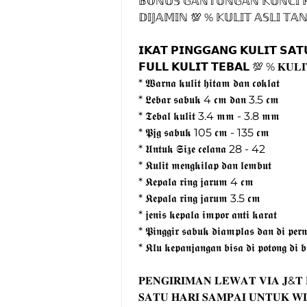
𝔹𝕆ℕ𝕌𝕊 𝔾𝔸ℕ𝕋𝕌ℕ𝔾𝔸ℕ 𝕂𝕌ℕℂ𝕀 𝕂
𝔻𝕀𝕁𝔸𝕄𝕀ℕ 💯 % 𝕂𝕌𝕃𝕀𝕋 𝔸𝕊𝕃𝕀 𝕋𝔸
𝗜𝗞𝗔𝗧 𝗣𝗜𝗡𝗚𝗚𝗔𝗡𝗚 𝗞𝗨𝗟𝗜𝗧 𝗦𝗔𝗧
𝗙𝗨𝗟𝗟 𝗞𝗨𝗟𝗜𝗧 𝗧𝗘𝗕𝗔𝗟 💯 % 𝐊𝐔𝐋𝐈𝐓
* 𝖂𝖆𝖗𝖓𝖆 𝖐𝖚𝖑𝖎𝖙 𝖍𝖎𝖙𝖆𝖒 𝖉𝖆𝖓 𝖈𝖔𝖐𝖑𝖆𝖙

* 𝕷𝖊𝖇𝖆𝖗 𝖘𝖆𝖇𝖚𝖐 4 𝖈𝖒 𝖉𝖆𝖓 3.5 𝖈𝖒

* 𝕿𝖊𝖇𝖆𝖑 𝖐𝖚𝖑𝖎𝖙 3.4 𝖒𝖒 - 3.8 𝖒𝖒

* 𝕻𝖏𝖌 𝖘𝖆𝖇𝖚𝖐 105 𝖈𝖒 - 135 𝖈𝖒

* 𝖀𝖓𝖙𝖚𝖐 𝕾𝖎𝖟𝖊 𝖈𝖊𝖑𝖆𝖓𝖆 28 - 42

* 𝕶𝖚𝖑𝖎𝖙 𝖒𝖊𝖓𝖌𝖐𝖎𝖑𝖆𝖕 𝖉𝖆𝖓 𝖑𝖊𝖒𝖇𝖚𝖙

* 𝕶𝖊𝖕𝖆𝖑𝖆 𝖗𝖎𝖓𝖌 𝖏𝖆𝖗𝖚𝖒 4 𝖈𝖒

* 𝕶𝖊𝖕𝖆𝖑𝖆 𝖗𝖎𝖓𝖌 𝖏𝖆𝖗𝖚𝖒 3.5 𝖈𝖒

* 𝖏𝖊𝖓𝖎𝖘 𝖐𝖊𝖕𝖆𝖑𝖆 𝖎𝖒𝖕𝖔𝖗 𝖆𝖓𝖙𝖎 𝖐𝖆𝖗𝖆𝖙

* 𝕻𝖎𝖓𝖌𝖌𝖎𝖗 𝖘𝖆𝖇𝖚𝖐 𝖉𝖎𝖆𝖒𝖕𝖑𝖆𝖘 𝖉𝖆𝖓 𝖉𝖎 𝖕𝖊𝖗𝖓
* 𝕶𝖑𝖚 𝖐𝖊𝖕𝖆𝖓𝖏𝖆𝖓𝖌𝖆𝖓 𝖇𝖎𝖘𝖆 𝖉𝖎 𝖕𝖔𝖙𝖔𝖓𝖌 𝖉𝖎 𝖇
𝐏𝐄𝐍𝐆𝐈𝐑𝐈𝐌𝐀𝐍 𝐋𝐄𝐖𝐀𝐓 𝐕𝐈𝐀 𝐉&𝐓 
𝐒𝐀𝐓𝐔 𝐇𝐀𝐑𝐈 𝐒𝐀𝐌𝐏𝐀𝐈 𝐔𝐍𝐓𝐔𝐊 𝐖