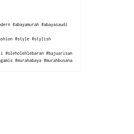
dern #abayamurah #abayasaudi 
shion #style #stylish 
i #oleholehlebaran #bajuarisan 
hgamis #murahabaya #murahbusana