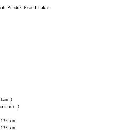
mah Produk Brand Lokal
itam )
mbinasi )
 135 cm
 135 cm