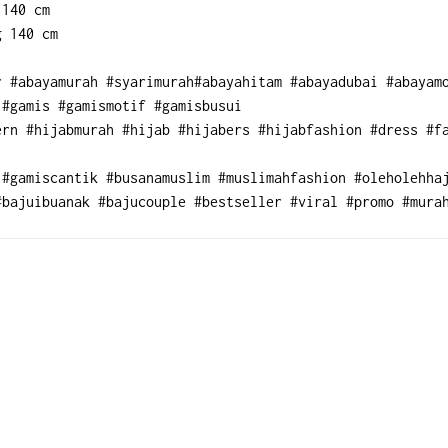
 140 cm
g 140 cm
 #abayamurah #syarimurah#abayahitam #abayadubai #abayamo
 #gamis #gamismotif #gamisbusui
rn #hijabmurah #hijab #hijabers #hijabfashion #dress #fa
#gamiscantik #busanamuslim #muslimahfashion #oleholehhaj
#bajuibuanak #bajucouple #bestseller #viral #promo #mura