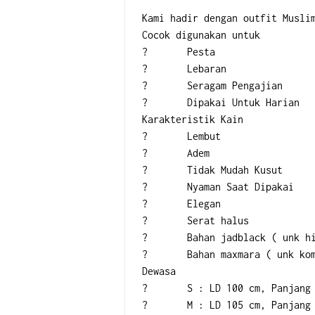
Kami hadir dengan outfit Musli
Cocok digunakan untuk
?	Pesta
?	Lebaran
?	Seragam Pengajian
?	Dipakai Untuk Harian
Karakteristik Kain
?	Lembut
?	Adem
?	Tidak Mudah Kusut
?	Nyaman Saat Dipakai
?	Elegan
?	Serat halus
?	Bahan jadblack ( unk h
?	Bahan maxmara ( unk ko
Dewasa
?	S : LD 100 cm, Panjang
?	M : LD 105 cm, Panjang