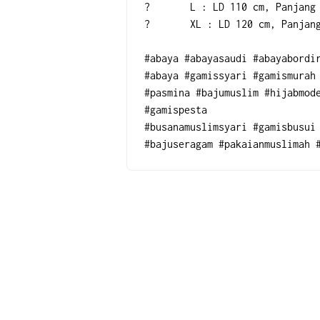
?	L : LD 110 cm, Panjang
?	XL : LD 120 cm, Panjan
#abaya #abayasaudi #abayabordir
#abaya #gamissyari #gamismurah
#pasmina #bajumuslim #hijabmode
#gamispesta
#busanamuslimsyari #gamisbusui 
#bajuseragam #pakaianmuslimah 