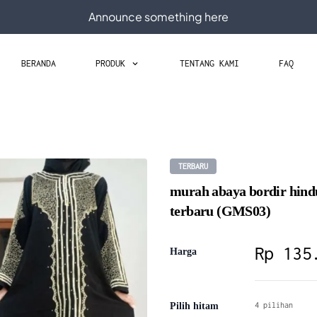
Announce something here
BERANDA
PRODUK
TENTANG KAMI
FAQ
keyboard_arrow_down
TERBARU
murah abaya bordir hind
terbaru (GMS03)
Rp 135
Harga
Pilih hitam
4 pilihan