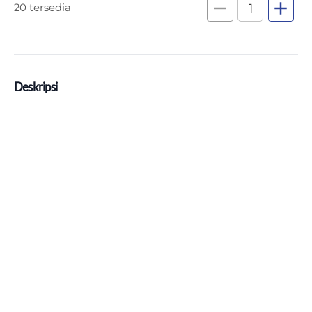
remove
add
20 tersedia
Deskripsi