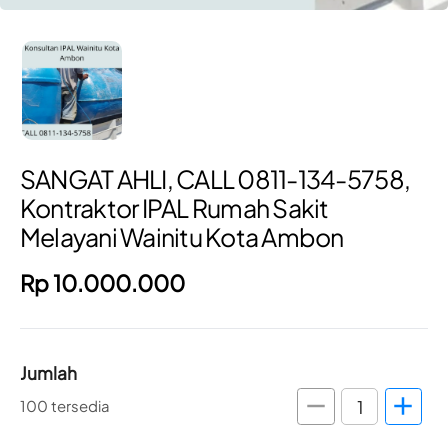
SANGAT AHLI, CALL 0811-134-5758,
Kontraktor IPAL Rumah Sakit
Melayani Wainitu Kota Ambon
Rp 10.000.000
Jumlah
remove
add
100 tersedia