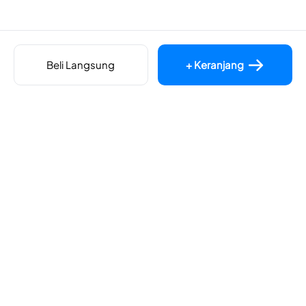
Beli Langsung
+ Keranjang
Lihat Partner Pembayaran & Logistik
©2026 Pabrik FASTAPON Anti Sumbat Tangerang Powered by
desty.store