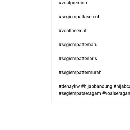
#voalpremium
#segiempatlasercut
#voallasercut
#segiempatterbaru
#segiempatterlaris
#segiempattermurah
#denaykw #hijabbandung #hijabca
#segiempatseragam #voalseragam