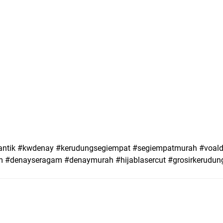
ntik #kwdenay #kerudungsegiempat #segiempatmurah #voalde
 #denayseragam #denaymurah #hijablasercut #grosirkerudun