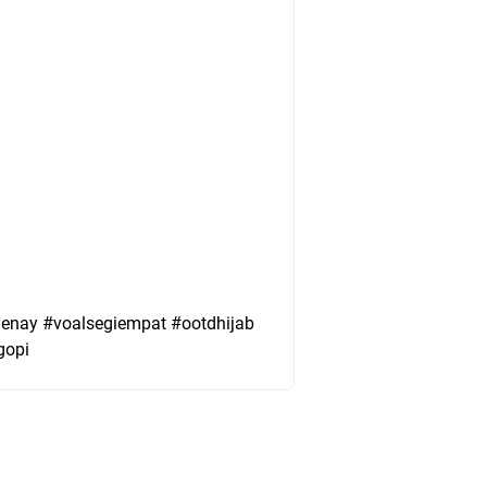
nay #voalsegiempat #ootdhijab 
gopi