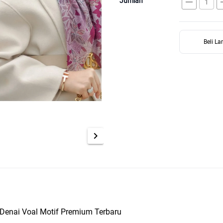
remove
a
Jumlah
Beli L
chevron_right
Denai Voal Motif Premium Terbaru