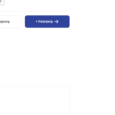
dd
angsung
+ Keranjang