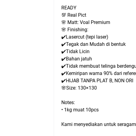
READY 
💯 Real Pict 
🌸 Matt: Voal Premium
🌸 Finishing: 
✔️Lasercut (tepi laser) 
✔️Tegak dan Mudah di bentuk
✔️Tidak Licin
✔️Bahan jatuh
✔️Tidak membuat telinga berdeng
✔️Kemiripan warna 90% dari refere
✔️HIJAB TANPA PLAT B, NON ORI
🌸Size: 130×130
Notes:
• 1kg muat 10pcs
Kami menyediakan untuk seragam 