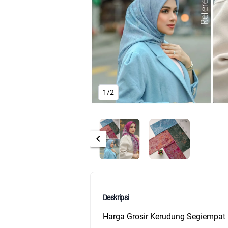
1/2
chevron_left
Deskripsi
Harga Grosir Kerudung Segiempat 