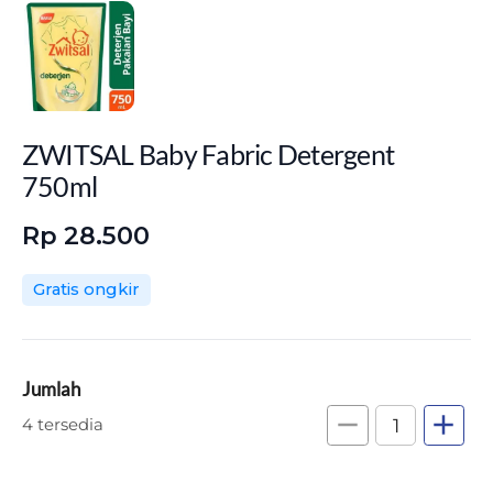
ZWITSAL Baby Fabric Detergent
750ml
Rp 28.500
Gratis ongkir
Jumlah
remove
add
4 tersedia