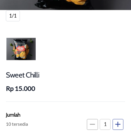
1/1
Sweet Chilli
Rp 15.000
Jumlah
remove
add
10 tersedia