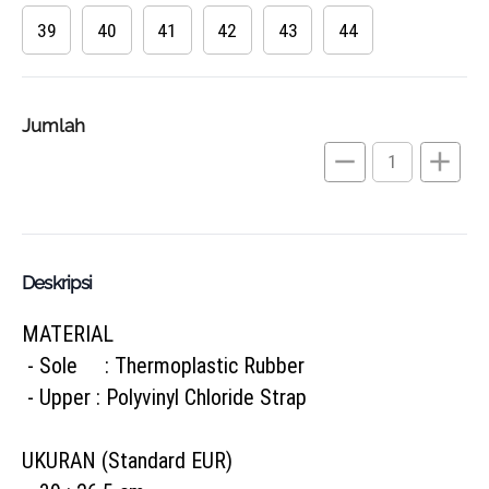
39
40
41
42
43
44
Jumlah
remove
add
Deskripsi
MATERIAL
 - Sole     : Thermoplastic Rubber
 - Upper : Polyvinyl Chloride Strap 
UKURAN (Standard EUR)