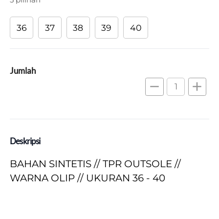
36
37
38
39
40
Jumlah
remove
add
Deskripsi
BAHAN SINTETIS // TPR OUTSOLE // 
WARNA OLIP // UKURAN 36 - 40