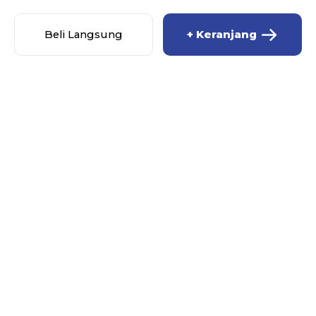
Beli Langsung
+ Keranjang
M_R STORE
MENU
Beranda