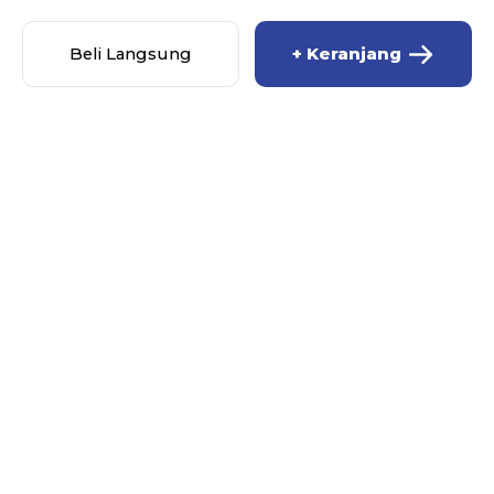
Beli Langsung
+ Keranjang
M_R STORE
MENU
Beranda