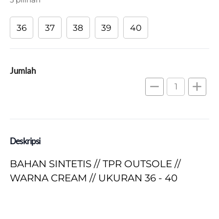
36
37
38
39
40
Jumlah
remove
add
Deskripsi
BAHAN SINTETIS // TPR OUTSOLE // 
WARNA CREAM // UKURAN 36 - 40