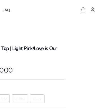
FAQ
op | Light Pink/Love is Our
.000
-12M
12-18M
1,5-2Y