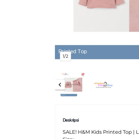
1/2
chevron_left
Deskripsi
SALE! H&M Kids Printed Top | 