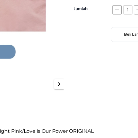
Jumlah
remove
a
Beli L
chevron_right
Light Pink/Love is Our Power ORIGINAL