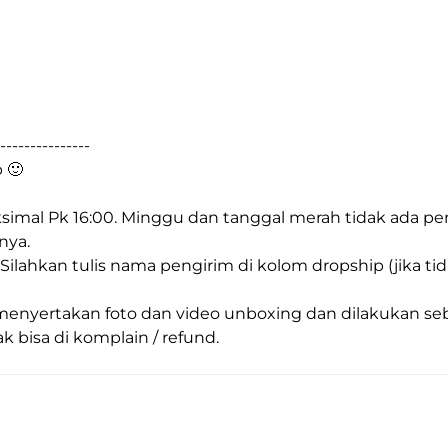
---------------
 🙂
imal Pk 16:00. Minggu dan tanggal merah tidak ada pen
nya.
. Silahkan tulis nama pengirim di kolom dropship (jika ti
nyertakan foto dan video unboxing dan dilakukan sebel
k bisa di komplain / refund.