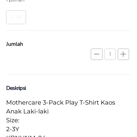
2-3Y
Jumlah
remove
add
Deskripsi
Mothercare 3-Pack Play T-Shirt Kaos 
Anak Laki-laki
Size:
2-3Y