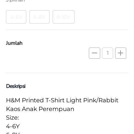
4-6Y
6-8Y
8-10Y
Jumlah
remove
add
Deskripsi
H&M Printed T-Shirt Light Pink/Rabbit 
Kaos Anak Perempuan
Size:
4-6Y