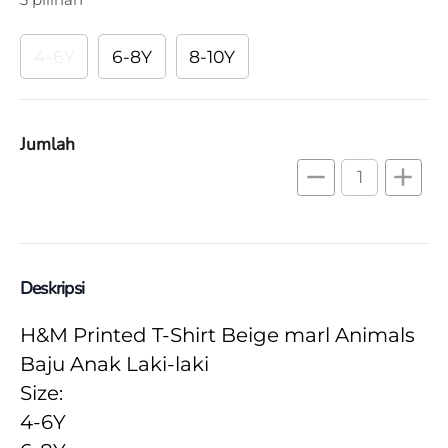
4-6Y
6-8Y
8-10Y
Jumlah
remove
add
Deskripsi
H&M Printed T-Shirt Beige marl Animals 
Baju Anak Laki-laki
Size:
4-6Y