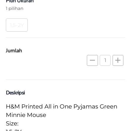
Pilih Ukuran
1 pilihan
1,5-2Y
Jumlah
remove
add
Deskripsi
H&M Printed All in One Pyjamas Green 
Minnie Mouse
Size: