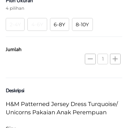
Pilih Ukuran
4 pilihan
2-4Y
4-6Y
6-8Y
8-10Y
Jumlah
remove
add
Deskripsi
H&M Patterned Jersey Dress Turquoise/ 
Unicorns Pakaian Anak Perempuan