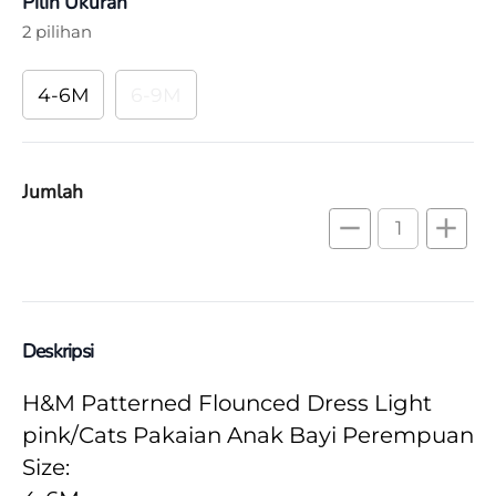
Pilih Ukuran
2 pilihan
4-6M
6-9M
Jumlah
remove
add
Deskripsi
H&M Patterned Flounced Dress Light 
pink/Cats Pakaian Anak Bayi Perempuan
Size: