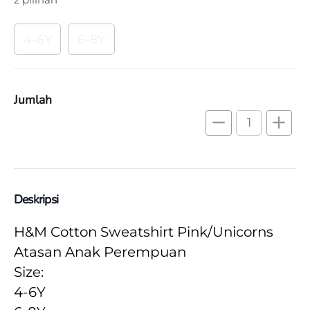
4-6Y
6-8Y
Jumlah
remove
add
Deskripsi
H&M Cotton Sweatshirt Pink/Unicorns 
Atasan Anak Perempuan
Size:
4-6Y