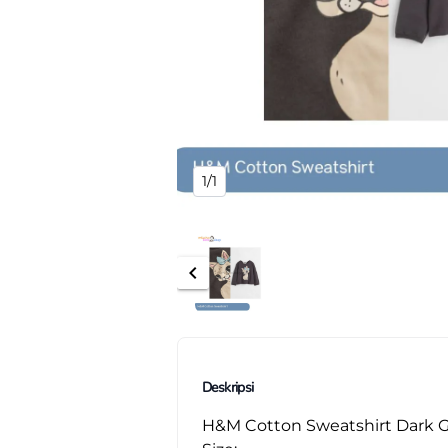
1/1
chevron_left
Deskripsi
H&M Cotton Sweatshirt Dark 