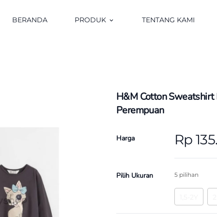
BERANDA
PRODUK
TENTANG KAMI
keyboard_arrow_down
H&M Cotton Sweatshirt 
Perempuan
Rp 135
Harga
Pilih Ukuran
5 pilihan
1,5-2Y
2