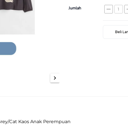
Jumlah
remove
a
Beli L
chevron_right
Grey/Cat Kaos Anak Perempuan