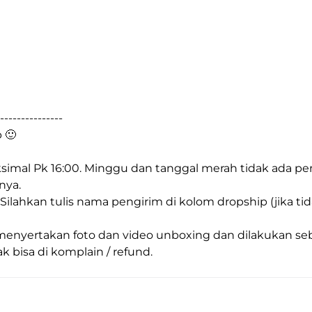
---------------
 🙂
imal Pk 16:00. Minggu dan tanggal merah tidak ada pen
nya.
. Silahkan tulis nama pengirim di kolom dropship (jika ti
nyertakan foto dan video unboxing dan dilakukan sebel
k bisa di komplain / refund.