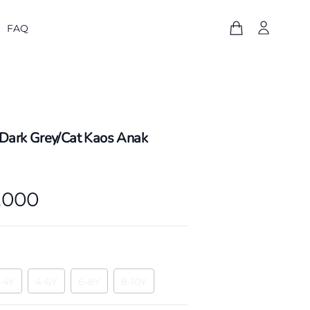
FAQ
Dark Grey/Cat Kaos Anak
.000
-4Y
4-6Y
6-8Y
8-10Y