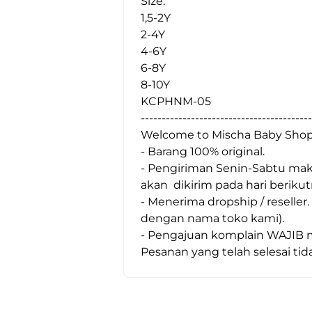
Size: 
1,5-2Y 
2-4Y 
4-6Y
6-8Y
8-10Y 
KCPHNM-05
-----------------------------------------
Welcome to Mischa Baby Shop
- Barang 100% original.
- Pengiriman Senin-Sabtu maks
akan  dikirim pada hari berikut
- Menerima dropship / reseller
dengan nama toko kami).
- Pengajuan komplain WAJIB me
Pesanan yang telah selesai tida