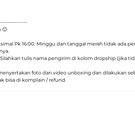
---------------
 🙂
imal Pk 16:00. Minggu dan tanggal merah tidak ada pen
nya.
. Silahkan tulis nama pengirim di kolom dropship (jika ti
nyertakan foto dan video unboxing dan dilakukan sebel
k bisa di komplain / refund.