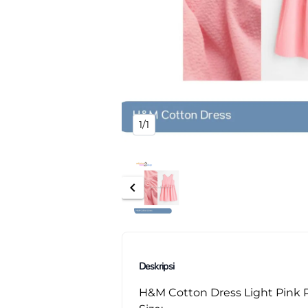
1/1
chevron_left
Deskripsi
H&M Cotton Dress Light Pink