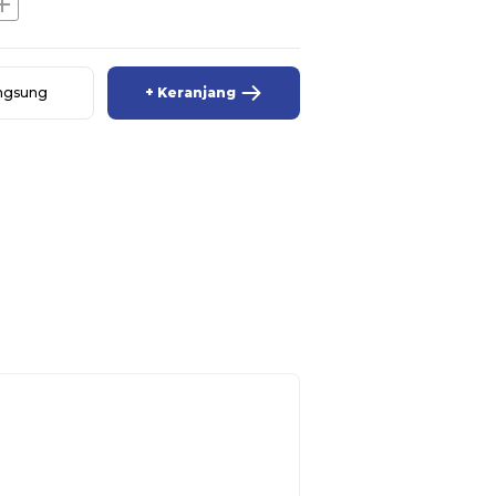
dd
angsung
+ Keranjang