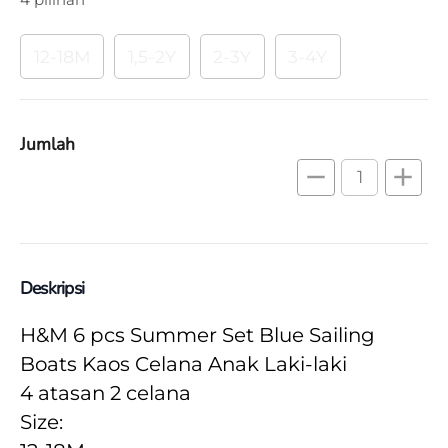
12-18M
1,5-2Y
2-3Y
3-4Y
Jumlah
remove
add
Deskripsi
H&M 6 pcs Summer Set Blue Sailing 
Boats Kaos Celana Anak Laki-laki
4 atasan 2 celana
Size: