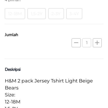
12-18M
1,5-2Y
2-3Y
3-4Y
Jumlah
remove
add
Deskripsi
H&M 2 pack Jersey Tshirt Light Beige 
Bears
Size:
12-18M