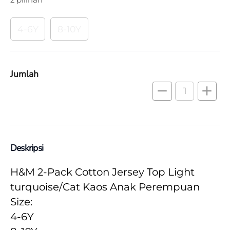
4-6Y
8-10Y
Jumlah
remove
add
Deskripsi
H&M 2-Pack Cotton Jersey Top Light 
turquoise/Cat Kaos Anak Perempuan
Size:
4-6Y