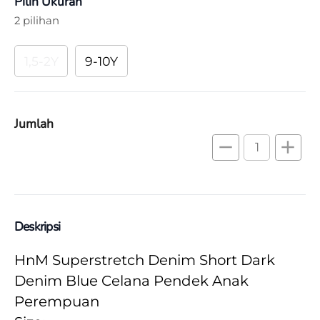
Pilih Ukuran
2 pilihan
1,5-2Y
9-10Y
Jumlah
remove
add
Deskripsi
HnM Superstretch Denim Short Dark 
Denim Blue Celana Pendek Anak 
Perempuan