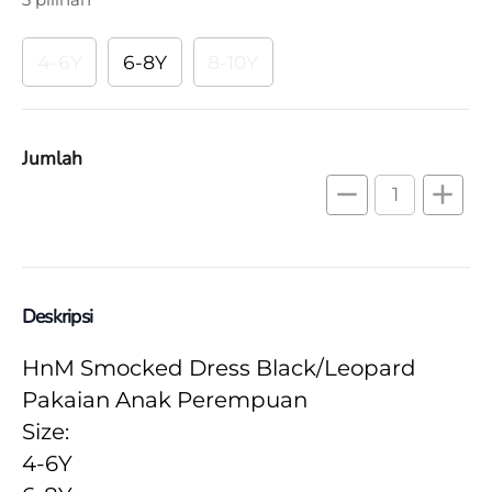
4-6Y
6-8Y
8-10Y
Jumlah
remove
add
Deskripsi
HnM Smocked Dress Black/Leopard 
Pakaian Anak Perempuan
Size:
4-6Y