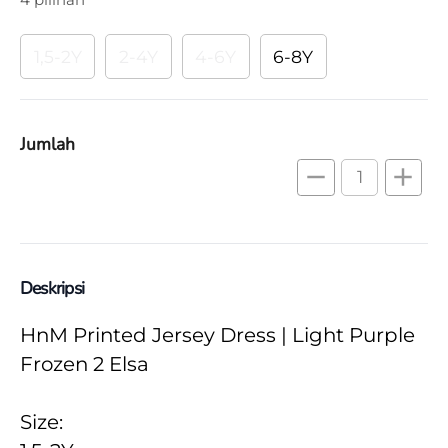
1,5-2Y
2-4Y
4-6Y
6-8Y
Jumlah
remove
add
Deskripsi
HnM Printed Jersey Dress | Light Purple 
Frozen 2 Elsa
Size: