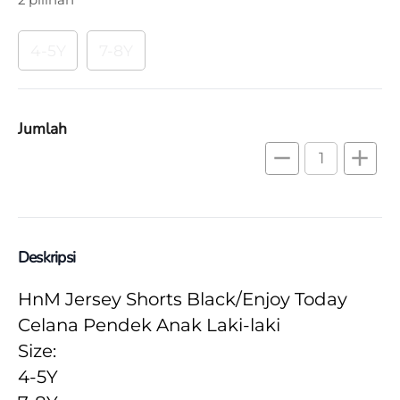
4-5Y
7-8Y
Jumlah
remove
add
Deskripsi
HnM Jersey Shorts Black/Enjoy Today 
Celana Pendek Anak Laki-laki
Size:
4-5Y