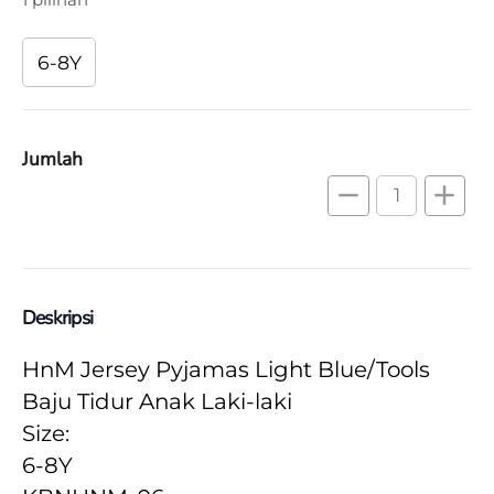
6-8Y
Jumlah
remove
add
Deskripsi
HnM Jersey Pyjamas Light Blue/Tools 
Baju Tidur Anak Laki-laki
Size:
6-8Y