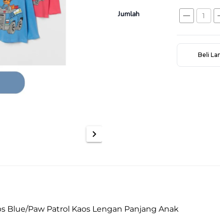
Jumlah
remove
a
Beli L
chevron_right
ps Blue/Paw Patrol Kaos Lengan Panjang Anak