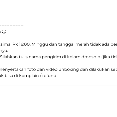
---------------
 🙂
imal Pk 16:00. Minggu dan tanggal merah tidak ada pen
nya.
. Silahkan tulis nama pengirim di kolom dropship (jika ti
nyertakan foto dan video unboxing dan dilakukan sebel
k bisa di komplain / refund.