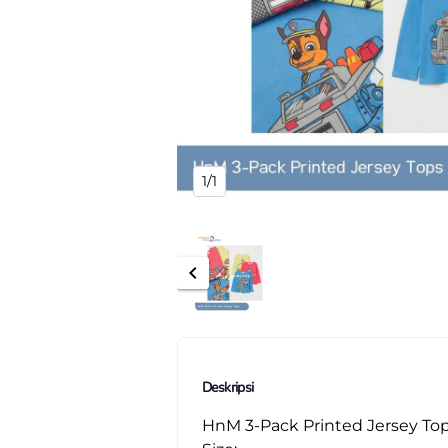
1/1
chevron_left
Deskripsi
HnM 3-Pack Printed Jersey To