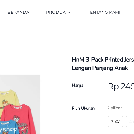
BERANDA
PRODUK
TENTANG KAMI
keyboard_arrow_down
HnM 3-Pack Printed Jer
Lengan Panjang Anak
Rp 24
Harga
Pilih Ukuran
2 pilihan
2-4Y
4-