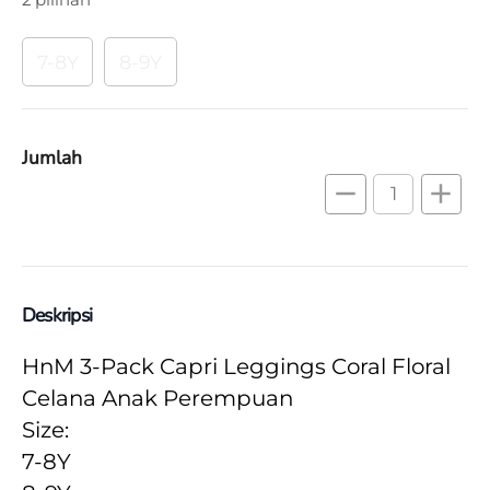
7-8Y
8-9Y
Jumlah
remove
add
Deskripsi
HnM 3-Pack Capri Leggings Coral Floral 
Celana Anak Perempuan
Size:
7-8Y