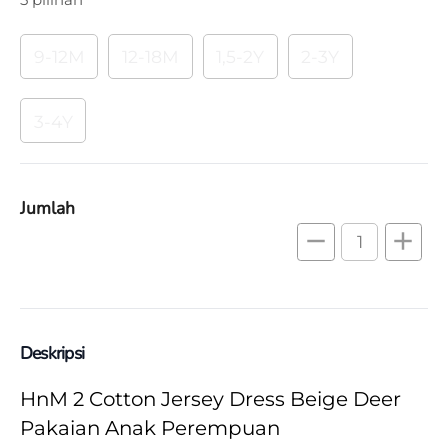
9-12M
12-18M
1,5-2Y
2-3Y
3-4Y
Jumlah
remove
add
Deskripsi
HnM 2 Cotton Jersey Dress Beige Deer 
Pakaian Anak Perempuan