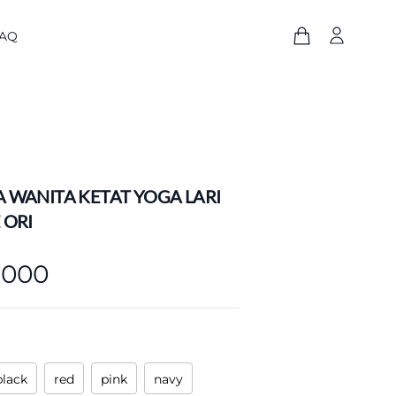
AQ
 WANITA KETAT YOGA LARI
 ORI
.000
black
red
pink
navy