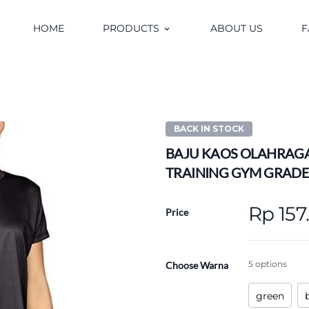
HOME
PRODUCTS
ABOUT US
F
keyboard_arrow_down
BACK IN STOCK
BAJU KAOS OLAHRAGA
TRAINING GYM GRADE
Rp 157
Price
5 options
Choose Warna
green