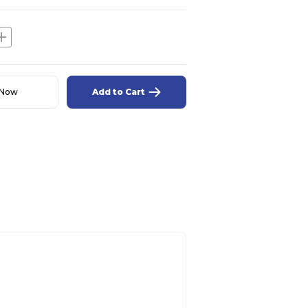
dd
 Now
Add to Cart