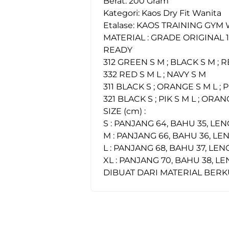
Berat: 200 Gram
Kategori: Kaos Dry Fit Wanita
Etalase: KAOS TRAINING GYM
MATERIAL : GRADE ORIGINAL 
READY
312 GREEN S M ; BLACK S M ; R
332 RED S M L ; NAVY S M
311 BLACK S ; ORANGE S M L ; 
321 BLACK S ; PIK S M L ; ORAN
SIZE (cm) :
S : PANJANG 64, BAHU 35, LE
M : PANJANG 66, BAHU 36, LE
L : PANJANG 68, BAHU 37, LE
XL : PANJANG 70, BAHU 38, L
DIBUAT DARI MATERIAL BERK