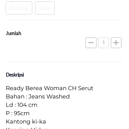
Kuning
Bata
Jumlah
remove
add
Deskripsi
Ready Berea Woman CH Serut

Bahan : Jeans Washed

Ld : 104 cm

P : 95cm

Kantong ki-ka
